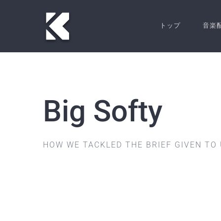
Skip
to
トップ
音楽
content
Big Softy
HOW WE TACKLED THE BRIEF GIVEN TO