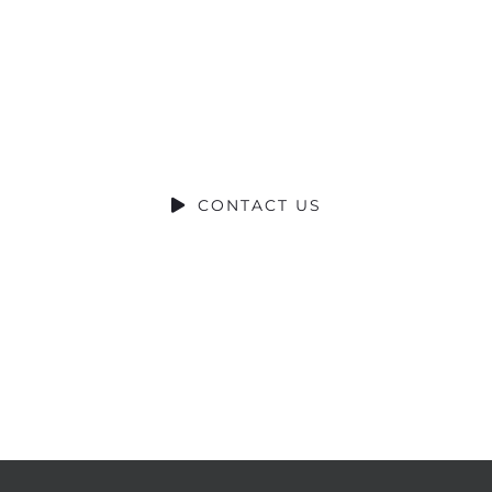
eady to Tal
DO YOU HAVE A BIG IDEA WE CAN HELP WITH
CONTACT US