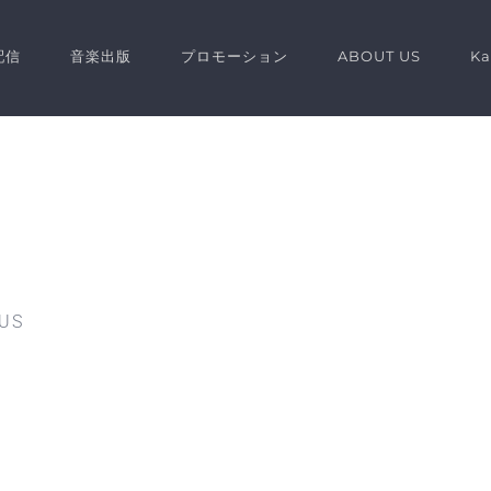
配信
音楽出版
プロモーション
ABOUT US
K
 US