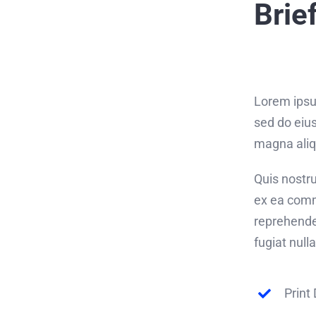
Brie
Lorem ipsum
sed do eius
magna aliq
Quis nostru
ex ea comm
reprehender
fugiat nulla
Print