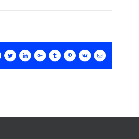
acebook
Twitter
LinkedIn
Google+
Tumblr
Pinterest
Vk
Email