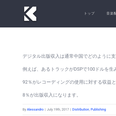
Skip
to
トップ
音楽
content
デジタル出版収入は通常中国でどのように支
例えば、あるトラックがDSPで100ドルを
92％がレコーディングの使用に対する収益と
8％が出版収入になります。
By
Alessandro
|
July 19th, 2017
|
Distribution
,
Publishing