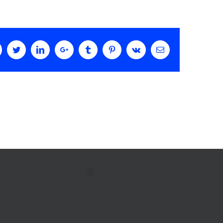
acebook
Twitter
LinkedIn
Google+
Tumblr
Pinterest
Vk
Email